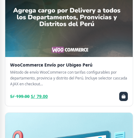
WooCommerce Envío por Ubigeo Perú
Método de envío WooCommerce con tarifas configurables por
departamento, provincia y distrito del Perú. Incluye selector cascada
AJAX en checkout…
El
El
S/
199.00
S/
79.00
precio
precio
original
actual
era:
es:
S/ 199.00.
S/ 79.00.