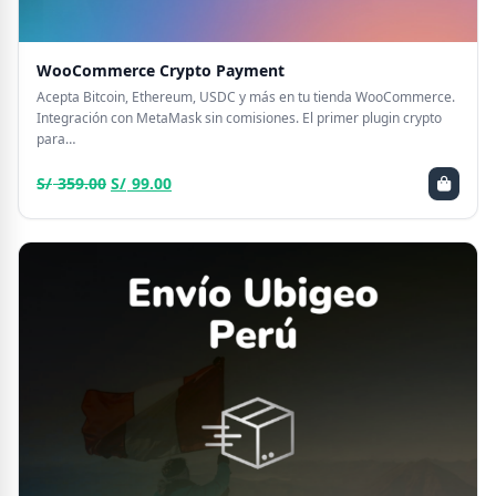
WooCommerce Crypto Payment
Acepta Bitcoin, Ethereum, USDC y más en tu tienda WooCommerce.
Integración con MetaMask sin comisiones. El primer plugin crypto
para…
El
El
S/
359.00
S/
99.00
precio
precio
original
actual
era:
es:
S/ 359.00.
S/ 99.00.