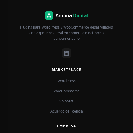
precio
precio
original
actual
era:
es:
Andina
Digital
S/ 199.00.
S/ 79.00.
Plugins para WordPress y WooCommerce desarrollados
con experiencia real en comercio electrónico
latinoamericano.
MARKETPLACE
WordPress
WooCommerce
Snippets
Acuerdo de licencia
EMPRESA