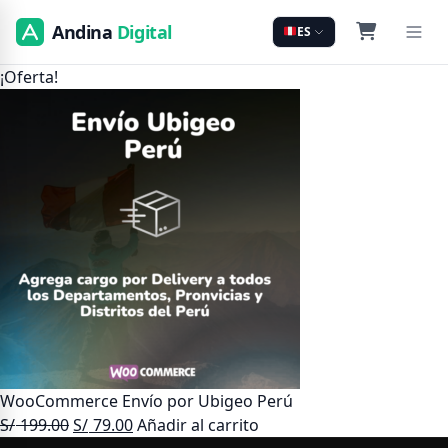
Andina
Digital
ES
¡Oferta!
WooCommerce Envío por Ubigeo Perú
El
El
S/
199.00
S/
79.00
Añadir al carrito